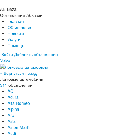
AB-Baza
Объявления Абхазии
Главная
Объявления
Новости
Услуги
Помощь
Войти
Добавить объявление
Volvo
Главная
Объявления
Новости
« Вернуться назад
Услуги
Легковые автомобили
Помощь
311
объявлений
AC
Acura
Alfa Romeo
Alpina
Aro
Asia
Aston Martin
Audi