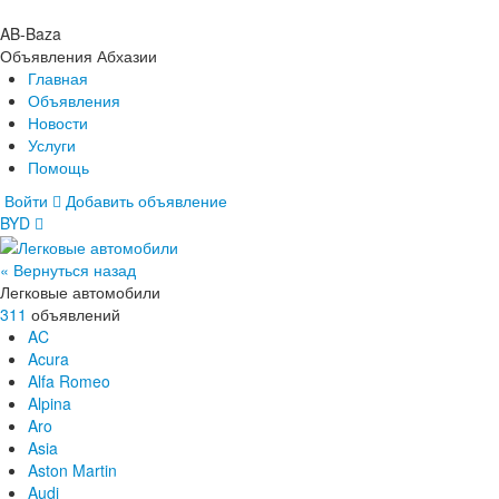
AB-Baza
Объявления Абхазии
Главная
Объявления
Новости
Услуги
Помощь
Войти
Добавить объявление
BYD
Главная
Объявления
Новости
« Вернуться назад
Услуги
Легковые автомобили
Помощь
311
объявлений
AC
Acura
Alfa Romeo
Alpina
Aro
Asia
Aston Martin
Audi