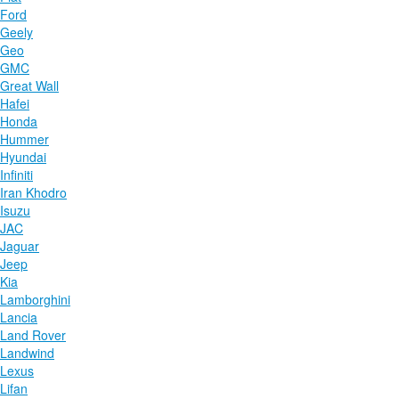
Ford
Geely
Geo
GMC
Great Wall
Hafei
Honda
Hummer
Hyundai
Infiniti
Iran Khodro
Isuzu
JAC
Jaguar
Jeep
Kia
Lamborghini
Lancia
Land Rover
Landwind
Lexus
Lifan