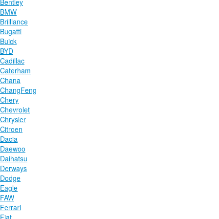
Bentley
BMW
Brilliance
Bugatti
Buick
BYD
Cadillac
Caterham
Chana
ChangFeng
Chery
Chevrolet
Chrysler
Citroen
Dacia
Daewoo
Daihatsu
Derways
Dodge
Eagle
FAW
Ferrari
Fiat