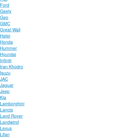
Ford
Geely
Geo
GMC
Great Wall
Hafei
Honda
Hummer
Hyundai
Infiniti
Iran Khodro
Isuzu
JAC
Jaguar
Jeep
Kia
Lamborghini
Lancia
Land Rover
Landwind
Lexus
Lifan