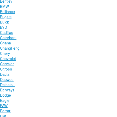
Bentley
BMW
Brilliance
Bugatti
Buick
BYD
Cadillac
Caterham
Chana
ChangFeng
Chery
Chevrolet
Chrysler
Citroen
Dacia
Daewoo
Daihatsu
Derways
Dodge
Eagle
FAW
Ferrari
Fiat