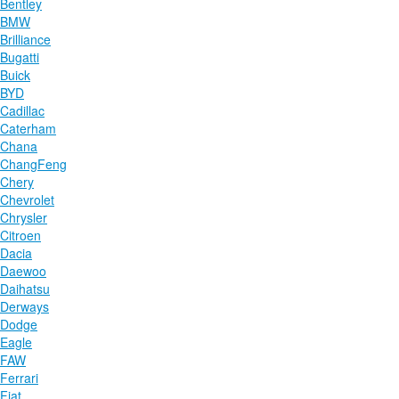
Bentley
BMW
Brilliance
Bugatti
Buick
BYD
Cadillac
Caterham
Chana
ChangFeng
Chery
Chevrolet
Chrysler
Citroen
Dacia
Daewoo
Daihatsu
Derways
Dodge
Eagle
FAW
Ferrari
Fiat