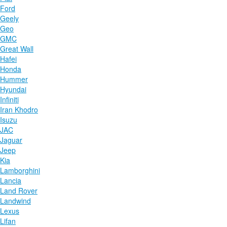
Ford
Geely
Geo
GMC
Great Wall
Hafei
Honda
Hummer
Hyundai
Infiniti
Iran Khodro
Isuzu
JAC
Jaguar
Jeep
Kia
Lamborghini
Lancia
Land Rover
Landwind
Lexus
Lifan