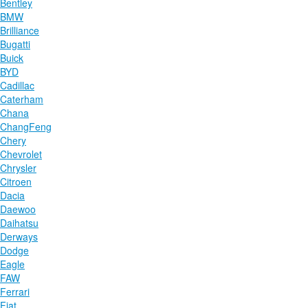
Bentley
BMW
Brilliance
Bugatti
Buick
BYD
Cadillac
Caterham
Chana
ChangFeng
Chery
Chevrolet
Chrysler
Citroen
Dacia
Daewoo
Daihatsu
Derways
Dodge
Eagle
FAW
Ferrari
Fiat