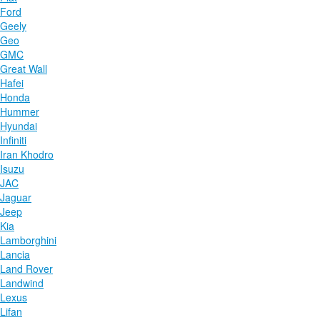
Ford
Geely
Geo
GMC
Great Wall
Hafei
Honda
Hummer
Hyundai
Infiniti
Iran Khodro
Isuzu
JAC
Jaguar
Jeep
Kia
Lamborghini
Lancia
Land Rover
Landwind
Lexus
Lifan