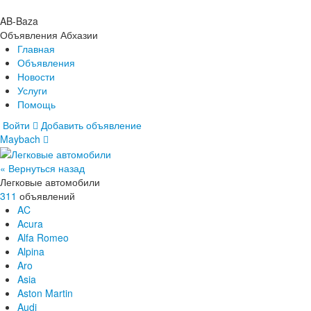
AB-Baza
Объявления Абхазии
Главная
Объявления
Новости
Услуги
Помощь
Войти
Добавить объявление
Maybach
Главная
Объявления
Новости
« Вернуться назад
Услуги
Легковые автомобили
Помощь
311
объявлений
AC
Acura
Alfa Romeo
Alpina
Aro
Asia
Aston Martin
Audi