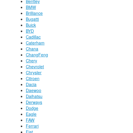
Bentley
BMW
Brilliance
Bugatti
Buick
BYD
Cadillac
Caterham
Chana
ChangFeng
Chery
Chevrolet
Chrysler
Citroen
Dacia
Daewoo
Daihatsu
Derways
Dodge
Eagle
FAW
Ferrari
Fiat