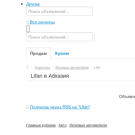
Другие
Все регионы
Продам
Куплю
/
Транспорт
/
Легковые автомобили
/
Lifan
Lifan в Абхазия
Объявле
Подписка через RSS на "Lifan"
Главные рубрики
Авто
Легковые автомобили