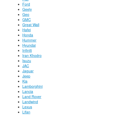
Ford
Geely
Geo
GMC
Great Wall
Hafei
Honda
Hummer
Hyundai
Infiniti
Iran Khodro
Isuzu
JAC
Jaguar
Jeep
Kia
Lamborghini
Lancia
Land Rover
Landwind
Lexus
Lifan