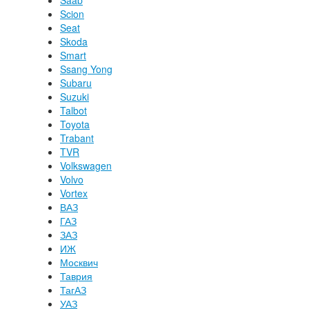
Saab
Scion
Seat
Skoda
Smart
Ssang Yong
Subaru
Suzuki
Talbot
Toyota
Trabant
TVR
Volkswagen
Volvo
Vortex
ВАЗ
ГАЗ
ЗАЗ
ИЖ
Москвич
Таврия
ТагАЗ
УАЗ