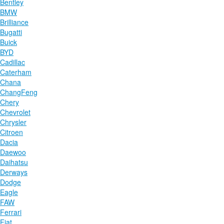
Bentley
BMW
Brilliance
Bugatti
Buick
BYD
Cadillac
Caterham
Chana
ChangFeng
Chery
Chevrolet
Chrysler
Citroen
Dacia
Daewoo
Daihatsu
Derways
Dodge
Eagle
FAW
Ferrari
Fiat