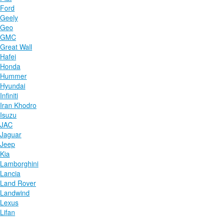
Ford
Geely
Geo
GMC
Great Wall
Hafei
Honda
Hummer
Hyundai
Infiniti
Iran Khodro
Isuzu
JAC
Jaguar
Jeep
Kia
Lamborghini
Lancia
Land Rover
Landwind
Lexus
Lifan