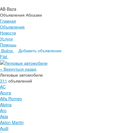
AB-Baza
Объявления Абхазии
Главная
Объявления
Новости
Услуги
Помощь
Войти
Добавить объявление
Главная
Fiat
Объявления
Новости
« Вернуться назад
Услуги
Легковые автомобили
Помощь
311
объявлений
AC
Acura
Alfa Romeo
Alpina
Aro
Asia
Aston Martin
Audi