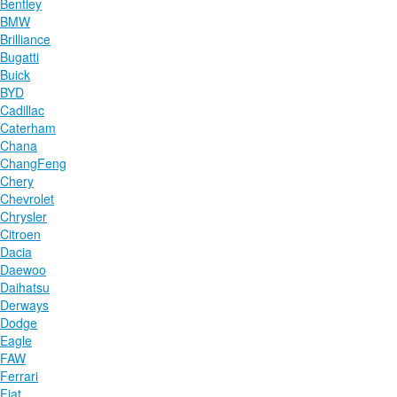
Bentley
BMW
Brilliance
Bugatti
Buick
BYD
Cadillac
Caterham
Chana
ChangFeng
Chery
Chevrolet
Chrysler
Citroen
Dacia
Daewoo
Daihatsu
Derways
Dodge
Eagle
FAW
Ferrari
Fiat