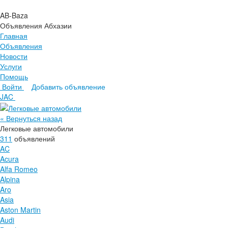
AB-Baza
Объявления Абхазии
Главная
Объявления
Новости
Услуги
Помощь
Войти
Добавить объявление
Главная
JAC
Объявления
Новости
« Вернуться назад
Услуги
Легковые автомобили
Помощь
311
объявлений
AC
Acura
Alfa Romeo
Alpina
Aro
Asia
Aston Martin
Audi