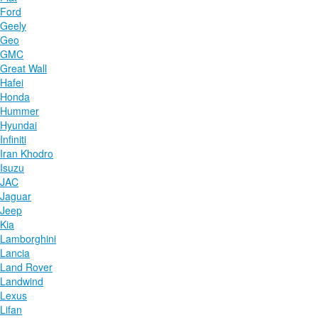
Ford
Geely
Geo
GMC
Great Wall
Hafei
Honda
Hummer
Hyundai
Infiniti
Iran Khodro
Isuzu
JAC
Jaguar
Jeep
Kia
Lamborghini
Lancia
Land Rover
Landwind
Lexus
Lifan