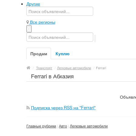
Другие
Все регионы
Продам
Куплю
/
Транспорт
/
Легковые автомобили
/
Ferrari
Ferrari в Абхазия
Объявле
Подписка через RSS на "Ferrari"
Главные рубрики
Авто
Легковые автомобили