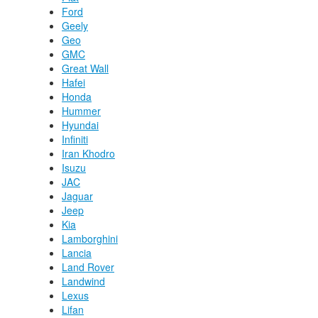
Ford
Geely
Geo
GMC
Great Wall
Hafei
Honda
Hummer
Hyundai
Infiniti
Iran Khodro
Isuzu
JAC
Jaguar
Jeep
Kia
Lamborghini
Lancia
Land Rover
Landwind
Lexus
Lifan