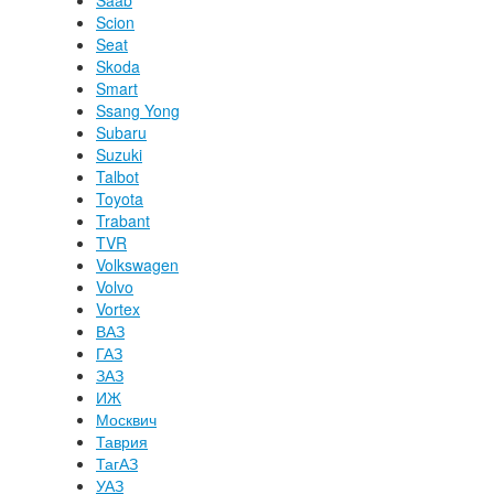
Saab
Scion
Seat
Skoda
Smart
Ssang Yong
Subaru
Suzuki
Talbot
Toyota
Trabant
TVR
Volkswagen
Volvo
Vortex
ВАЗ
ГАЗ
ЗАЗ
ИЖ
Москвич
Таврия
ТагАЗ
УАЗ