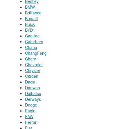
Bentley
BMW
Brilliance
Bugatti
Buick
BYD
Cadillac
Caterham
Chana
ChangFeng
Chery
Chevrolet
Chrysler
Citroen
Dacia
Daewoo
Daihatsu
Derways
Dodge
Eagle
FAW
Ferrari
Fiat