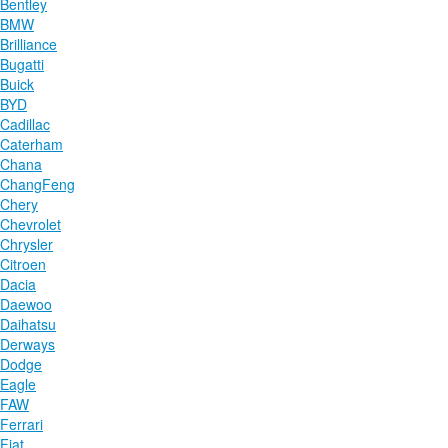
Bentley
BMW
Brilliance
Bugatti
Buick
BYD
Cadillac
Caterham
Chana
ChangFeng
Chery
Chevrolet
Chrysler
Citroen
Dacia
Daewoo
Daihatsu
Derways
Dodge
Eagle
FAW
Ferrari
Fiat