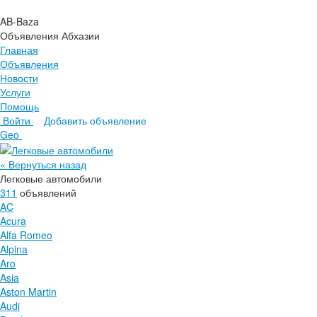
AB-Baza
Объявления Абхазии
Главная
Объявления
Новости
Услуги
Помощь
Войти
Добавить объявление
Главная
Geo
Объявления
Новости
« Вернуться назад
Услуги
Легковые автомобили
Помощь
311
объявлений
AC
Acura
Alfa Romeo
Alpina
Aro
Asia
Aston Martin
Audi