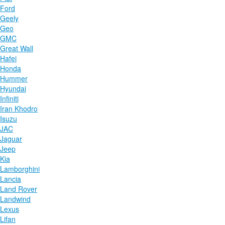
Ford
Geely
Geo
GMC
Great Wall
Hafei
Honda
Hummer
Hyundai
Infiniti
Iran Khodro
Isuzu
JAC
Jaguar
Jeep
Kia
Lamborghini
Lancia
Land Rover
Landwind
Lexus
Lifan