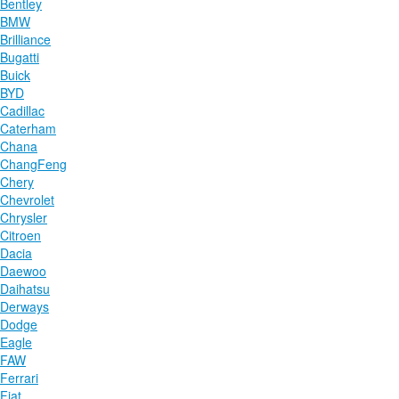
Bentley
BMW
Brilliance
Bugatti
Buick
BYD
Cadillac
Caterham
Chana
ChangFeng
Chery
Chevrolet
Chrysler
Citroen
Dacia
Daewoo
Daihatsu
Derways
Dodge
Eagle
FAW
Ferrari
Fiat