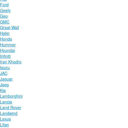
Ford
Geely
Geo
GMC
Great Wall
Hafei
Honda
Hummer
Hyundai
Infiniti
Iran Khodro
Isuzu
JAC
Jaguar
Jeep
Kia
Lamborghini
Lancia
Land Rover
Landwind
Lexus
Lifan