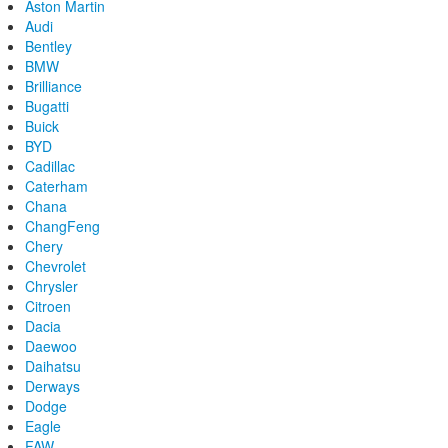
Aston Martin
Audi
Bentley
BMW
Brilliance
Bugatti
Buick
BYD
Cadillac
Caterham
Chana
ChangFeng
Chery
Chevrolet
Chrysler
Citroen
Dacia
Daewoo
Daihatsu
Derways
Dodge
Eagle
FAW