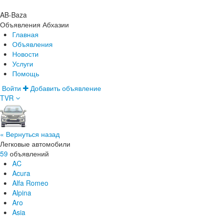
AB-Baza
Объявления Абхазии
Главная
Объявления
Новости
Услуги
Помощь
Войти
Добавить объявление
TVR
Главная
Объявления
Новости
Услуги
« Вернуться назад
Помощь
Легковые автомобили
59
объявлений
AC
Acura
Alfa Romeo
Alpina
Aro
Asia