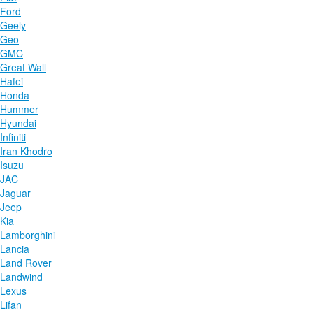
Ford
Geely
Geo
GMC
Great Wall
Hafei
Honda
Hummer
Hyundai
Infiniti
Iran Khodro
Isuzu
JAC
Jaguar
Jeep
Kia
Lamborghini
Lancia
Land Rover
Landwind
Lexus
Lifan