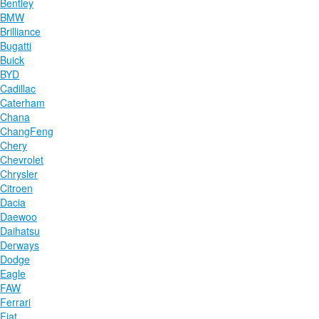
Bentley
BMW
Brilliance
Bugatti
Buick
BYD
Cadillac
Caterham
Chana
ChangFeng
Chery
Chevrolet
Chrysler
Citroen
Dacia
Daewoo
Daihatsu
Derways
Dodge
Eagle
FAW
Ferrari
Fiat