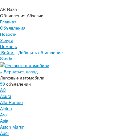
AB-Baza
Объявления Абхазии
Главная
Объявления
Новости
Услуги
Помощь
Войти
Добавить объявление
Главная
Skoda
Объявления
Новости
« Вернуться назад
Услуги
Легковые автомобили
Помощь
59
объявлений
AC
Acura
Alfa Romeo
Alpina
Aro
Asia
Aston Martin
Audi