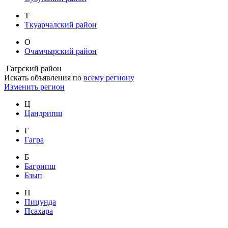
Т
Ткуарчалский район
О
Очамчырский район
Гагрский район
Искать объявления по
всему региону
Изменить регион
Ц
Цандрипш
Г
Гагра
Б
Багрипш
Бзып
П
Пицунда
Псахара