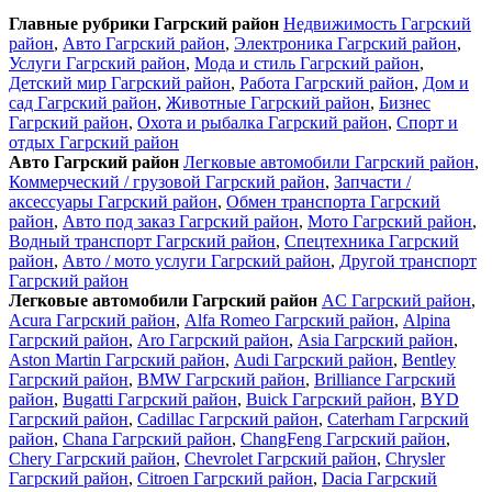
Главные рубрики Гагрский район
Недвижимость Гагрский
район
,
Авто Гагрский район
,
Электроника Гагрский район
,
Услуги Гагрский район
,
Мода и стиль Гагрский район
,
Детский мир Гагрский район
,
Работа Гагрский район
,
Дом и
сад Гагрский район
,
Животные Гагрский район
,
Бизнес
Гагрский район
,
Охота и рыбалка Гагрский район
,
Спорт и
отдых Гагрский район
Авто Гагрский район
Легковые автомобили Гагрский район
,
Коммерческий / грузовой Гагрский район
,
Запчасти /
аксессуары Гагрский район
,
Обмен транспорта Гагрский
район
,
Авто под заказ Гагрский район
,
Мото Гагрский район
,
Водный транспорт Гагрский район
,
Спецтехника Гагрский
район
,
Авто / мото услуги Гагрский район
,
Другой транспорт
Гагрский район
Легковые автомобили Гагрский район
AC Гагрский район
,
Acura Гагрский район
,
Alfa Romeo Гагрский район
,
Alpina
Гагрский район
,
Aro Гагрский район
,
Asia Гагрский район
,
Aston Martin Гагрский район
,
Audi Гагрский район
,
Bentley
Гагрский район
,
BMW Гагрский район
,
Brilliance Гагрский
район
,
Bugatti Гагрский район
,
Buick Гагрский район
,
BYD
Гагрский район
,
Cadillac Гагрский район
,
Caterham Гагрский
район
,
Chana Гагрский район
,
ChangFeng Гагрский район
,
Chery Гагрский район
,
Chevrolet Гагрский район
,
Chrysler
Гагрский район
,
Citroen Гагрский район
,
Dacia Гагрский