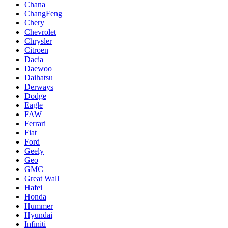
Chana
ChangFeng
Chery
Chevrolet
Chrysler
Citroen
Dacia
Daewoo
Daihatsu
Derways
Dodge
Eagle
FAW
Ferrari
Fiat
Ford
Geely
Geo
GMC
Great Wall
Hafei
Honda
Hummer
Hyundai
Infiniti