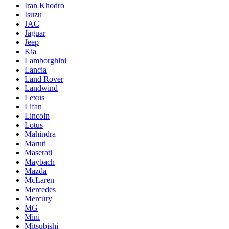
Iran Khodro
Isuzu
JAC
Jaguar
Jeep
Kia
Lamborghini
Lancia
Land Rover
Landwind
Lexus
Lifan
Lincoln
Lotus
Mahindra
Maruti
Maserati
Maybach
Mazda
McLaren
Mercedes
Mercury
MG
Mini
Mitsubishi