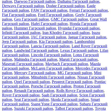
район
,
Daewoo Гагрский район
,
Daihatsu Гагрский район
,
Derways Гагрский район
,
Dodge Гагрский район
,
Eagle
Гагрский район
,
FAW Гагрский район
,
Ferrari Гагрский район
,
Fiat Гагрский район
,
Ford Гагрский район
,
Geely Гагрский
район
,
Geo Гагрский район
,
GMC Гагрский район
,
Great Wall
Гагрский район
,
Hafei Гагрский район
,
Honda Гагрский
район
,
Hummer Гагрский район
,
Hyundai Гагрский район
,
Infiniti Гагрский район
,
Iran Khodro Гагрский район
,
Isuzu
Гагрский район
,
JAC Гагрский район
,
Jaguar Гагрский район
,
Jeep Гагрский район
,
Kia Гагрский район
,
Lamborghini
Гагрский район
,
Lancia Гагрский район
,
Land Rover Гагрский
район
,
Landwind Гагрский район
,
Lexus Гагрский район
,
Lifan
Гагрский район
,
Lincoln Гагрский район
,
Lotus Гагрский
район
,
Mahindra Гагрский район
,
Maruti Гагрский район
,
Maserati Гагрский район
,
Maybach Гагрский район
,
Mazda
Гагрский район
,
McLaren Гагрский район
,
Mercedes Гагрский
район
,
Mercury Гагрский район
,
MG Гагрский район
,
Mini
Гагрский район
,
Mitsubishi Гагрский район
,
Nissan Гагрский
район
,
Opel Гагрский район
,
Peugeot Гагрский район
,
Pontiac
Гагрский район
,
Porsche Гагрский район
,
Proton Гагрский
район
,
Renault Гагрский район
,
Rolls Royce Гагрский район
,
Rover Гагрский район
,
Saab Гагрский район
,
Scion Гагрский
район
,
Seat Гагрский район
,
Skoda Гагрский район
,
Smart
Гагрский район
,
Ssang Yong Гагрский район
,
Subaru Гагрский
район
,
Suzuki Гагрский район
,
Talbot Гагрский район
,
Toyota