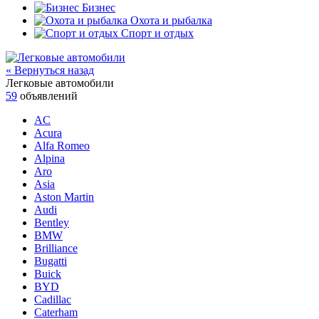
Бизнес
Охота и рыбалка
Спорт и отдых
« Вернуться назад
Легковые автомобили
59
объявлений
AC
Acura
Alfa Romeo
Alpina
Aro
Asia
Aston Martin
Audi
Bentley
BMW
Brilliance
Bugatti
Buick
BYD
Cadillac
Caterham