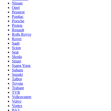
Nissan
Opel
Peugeot
Pontiac
Porsche
Proton
Renault
Rolls Royce
Rover
Saab
Scion
Seat
Skoda
Smart
Ssang Yong
Subaru
Suzuki
Talbot
Toyota
Trabant
TVR
Volkswagen
Volvo
Vortex
ВАЗ