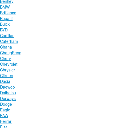
Bentley
BMW
Brilliance
Bugatti
Buick
BYD
Cadillac
Caterham
Chana
ChangFeng
Chery
Chevrolet
Chrysler
Citroen
Dacia
Daewoo
Daihatsu
Derways
Dodge
Eagle
FAW
Ferrari
Fiat