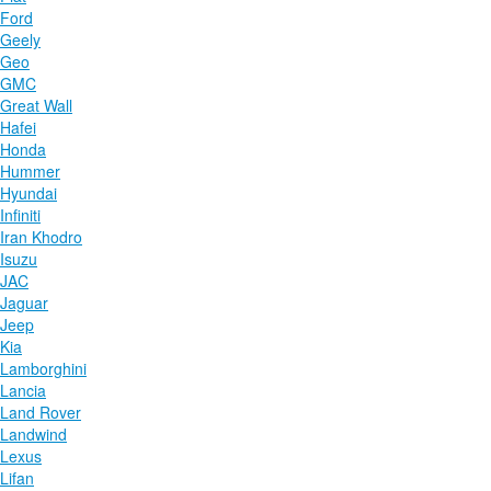
Ford
Geely
Geo
GMC
Great Wall
Hafei
Honda
Hummer
Hyundai
Infiniti
Iran Khodro
Isuzu
JAC
Jaguar
Jeep
Kia
Lamborghini
Lancia
Land Rover
Landwind
Lexus
Lifan