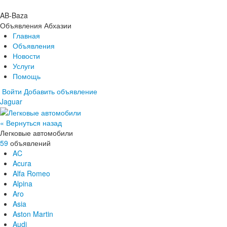
AB-Baza
Объявления Абхазии
Главная
Объявления
Новости
Услуги
Помощь
Войти
Добавить объявление
Jaguar
Главная
Объявления
Новости
« Вернуться назад
Услуги
Легковые автомобили
Помощь
59
объявлений
AC
Acura
Alfa Romeo
Alpina
Aro
Asia
Aston Martin
Audi