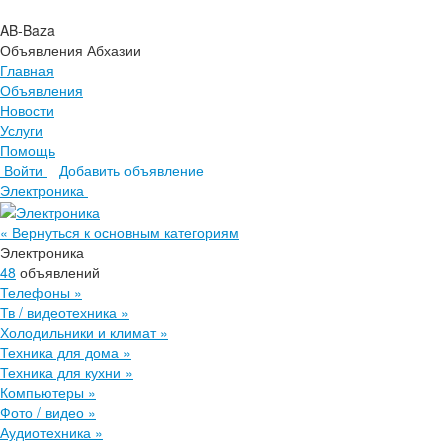
AB-Baza
Объявления Абхазии
Главная
Объявления
Новости
Услуги
Помощь
Войти
Добавить объявление
Главная
Электроника
Объявления
Новости
« Вернуться к основным категориям
Услуги
Электроника
Помощь
48
объявлений
Телефоны
»
Тв / видеотехника
»
Холодильники и климат
»
Техника для дома
»
Техника для кухни
»
Компьютеры
»
Фото / видео
»
Аудиотехника
»