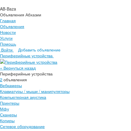
AB-Baza
Объявления Абхазии
Главная
Объявления
Новости
Услуги
Помощь
Войти
Добавить объявление
Главная
Периферийные устройства
Объявления
Новости
« Вернуться назад
Услуги
Периферийные устройства
Помощь
2
объявления
Вебкамеры
Клавиатуры / мыши / манипуляторы
Компьютерная акустика
Принтеры
Мфу
Сканеры
Копиры
Сетевое оборудование