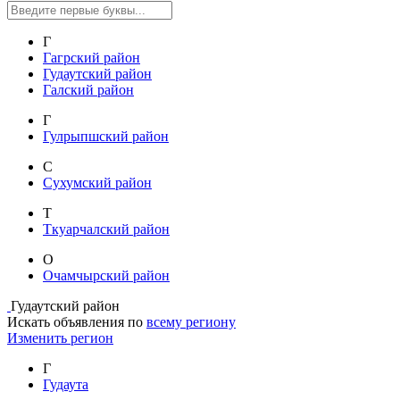
Г
Гагрский район
Гудаутский район
Галский район
Г
Гулрыпшский район
С
Сухумский район
Т
Ткуарчалский район
О
Очамчырский район
Гудаутский район
Искать объявления по
всему региону
Изменить регион
Г
Гудаута