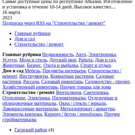
Самые доступные цены по республике Абхазия. Изготовление
и установка в течение 10-14 дней. Высокое качество....
16 марта
2023
Подписка через RSS на "Строительство / ремонт"
Главные рубрики
Дом и сад
Строительство / ремонт
Главные рубрики
Недвижимость
,
Авто
,
Электроника
,
Услуги
,
Мода и стиль
,
Детский мир
,
Работа
,
Дом и сад
,
Животные
,
Бизнес
,
Охота и рыбалка
,
Спорт и отдых
Дом и сад
Мебель
,
Предметы интерьера
,
Строительство /
ремонт
,
Инструменты
,
Комнатные растения
,
Садовые
растения
,
Рассада
,
Садовый инвентарь
,
Садоводство - прочее
,
Хозяйственный инвентарь
,
Прочие товары для дома
Строительство / ремонт
Вентиляция
,
Сантехника
,
Отопление
,
Электрика
,
Пиломатериалы
,
Отделочные и
облицовочные материалы
,
Окна / стеклo / зеркала
,
Лакокрасочные материалы
,
Металлопрокат / арматура
,
Элементы крепежа
,
Кирпич / бетон / пеноблоки
,
Прочие
стройматериалы
Гагрский район
(4)