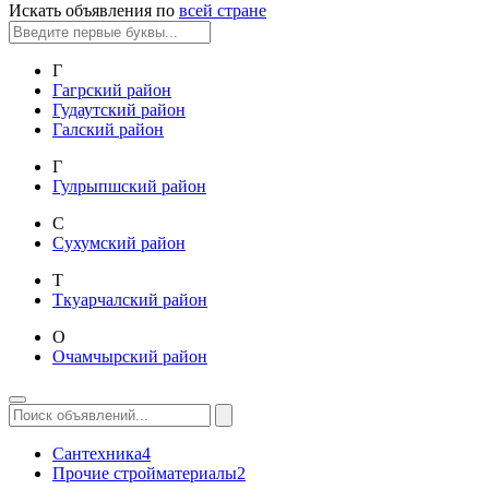
Искать объявления по
всей стране
Г
Гагрский район
Гудаутский район
Галский район
Г
Гулрыпшский район
С
Сухумский район
Т
Ткуарчалский район
О
Очамчырский район
Сантехника
4
Прочие стройматериалы
2