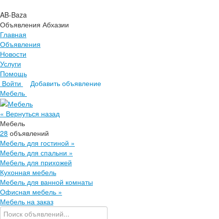
AB-Baza
Объявления Абхазии
Главная
Объявления
Новости
Услуги
Помощь
Войти
Добавить объявление
Главная
Мебель
Объявления
Новости
« Вернуться назад
Услуги
Мебель
Помощь
28
объявлений
Мебель для гостиной
»
Мебель для спальни
»
Мебель для прихожей
Кухонная мебель
Мебель для ванной комнаты
Офисная мебель
»
Мебель на заказ