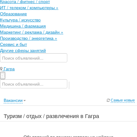
Красота / фитнес / спорт
ИТ / телеком / компьютеры
»
Образование
Культура / искусство
Медицина / фармация
Маркетинг / реклама / дизайн
»
Производство / энергетика
»
Сервис и быт
Другие сферы занятий
Гагра
Вакансии
Самые новые
Туризм / отдых / развлечения в Гагра
Объявлений по вашему запросу не найдено