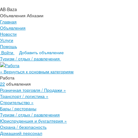
AB-Baza
Объявления Абхазии
Главная
Объявления
Новости
Услуги
Помощь
Войти
Добавить объявление
Главная
Туризм / отдых / развлечения
Объявления
Новости
« Вернуться к основным категориям
Услуги
Работа
Помощь
22
объявления
Розничная торговля / Продажи
»
Транспорт / логистика
»
Строительство
»
Бары / рестораны
Туризм / отдых / развлечения
Юриспруденция и бухгалтерия
»
Охрана / безопасность
Домашний персонал