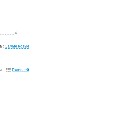
4
а :
Самые новые
м
Галереей