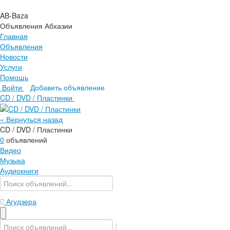
AB-Baza
Объявления Абхазии
Главная
Объявления
Новости
Услуги
Помощь
Войти
Добавить объявление
Главная
CD / DVD / Пластинки
Объявления
Новости
« Вернуться назад
Услуги
CD / DVD / Пластинки
Помощь
0
объявлений
Видео
Музыка
Аудиокниги
Агудзера