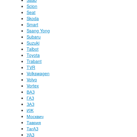
Saab
Scion
Seat
Skoda
Smart
Ssang Yong
Subaru
Suzuki
Talbot
Toyota
Trabant
TVR
Volkswagen
Volvo
Vortex
ВАЗ
ГАЗ
ЗАЗ
ИЖ
Москвич
Таврия
ТагАЗ
УАЗ