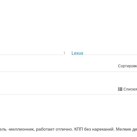
1
Lexus
Сортировк
Списко
тель -миллионник, работает отлично. КПП без нареканий. Мелкие д