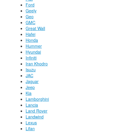
Ford
Geely
Geo
GMC
Great Wall
Hafei
Honda
Hummer
Hyundai
Infiniti
Iran Khodro
Isuzu
JAC
Jaguar
Jeep
Kia
Lamborghini
Lancia
Land Rover
Landwind
Lexus
Lifan