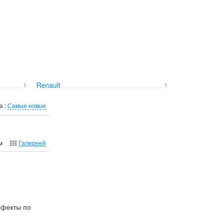
1
Renault
1
а :
Самые новые
м
Галереей
ефекты по