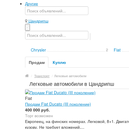
Другие
Цандрипш
Chrysler
2
Fiat
Продам
Куплю
/
Транспорт
/
Легковые автомобили
Легковые автомобили в Цандрипш
Fiat
Продам Fiat Ducato (III поколение)
400 000 руб.
Торг возможен
Европеец, на финских номерах. Легковой, 8+1. Двига
кузову. Не требует вложений,...