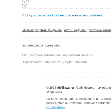
Подписка через RSS на "Легковые автомобили"
Главные рубрики Цандрипш
Авто Цандрипш
Легковые авто
Гагрский район
Цандрипш
Авто, Легковые автомобили - объявления Абхазии
Недвижимость
, авто, работа, услуги в Абхазии
b-Baza.ru
© 2024
A
- Сайт бесплатных объяв
защищены.
Ab-baza - база данных Абхазии. Использован
размещение объявлений, означает согласие
соглашением