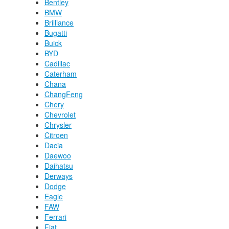
Bentley
BMW
Brilliance
Bugatti
Buick
BYD
Cadillac
Caterham
Chana
ChangFeng
Chery
Chevrolet
Chrysler
Citroen
Dacia
Daewoo
Daihatsu
Derways
Dodge
Eagle
FAW
Ferrari
Fiat