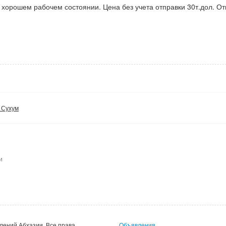
в хорошем рабочем состоянии. Цена без учета отправки 30т.дол. О
 Сухум
и
лений Абхазии.
Все права
Объявления