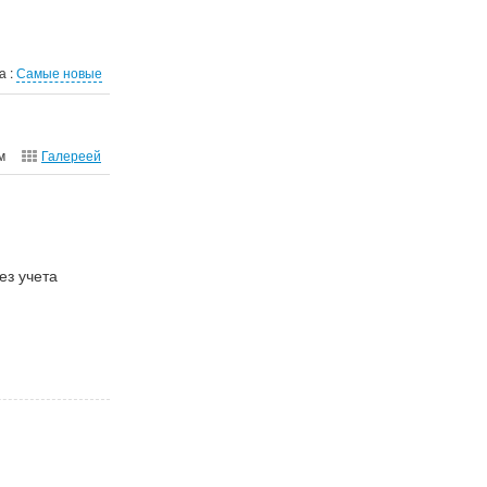
а :
Самые новые
м
Галереей
ез учета