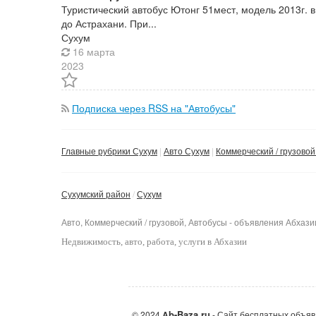
Туристический автобус Ютонг 51мест, модель 2013г. 
до Астрахани. При...
Сухум
16 марта
2023
Подписка через RSS на "Автобусы"
Главные рубрики Сухум
Авто Сухум
Коммерческий / грузовой
Сухумский район
Сухум
Авто, Коммерческий / грузовой, Автобусы - объявления Абхази
Недвижимость
, авто, работа, услуги в Абхазии
b-Baza.ru
© 2024
A
- Сайт бесплатных объяв