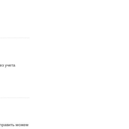
ез учета
тправить можем