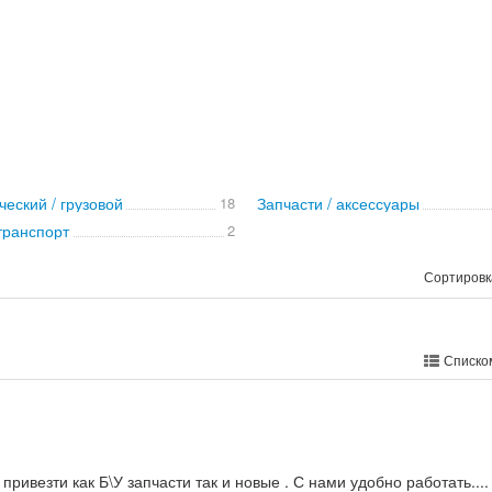
еский / грузовой
18
Запчасти / аксессуары
транспорт
2
Сортировк
Списко
ривезти как Б\У запчасти так и новые . С нами удобно работать....