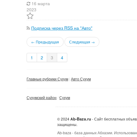
16 марта
2023
Подписка через RSS на "Авто"
← Предыдущая
Следующая →
1
2
3
4
Главные рубрики Сухум
Авто Сухум
Сухумский район
Сухум
b-Baza.ru
© 2024
A
- Сайт бесплатных объяв
защищены.
Ab-baza - база данных Абхазии. Использован