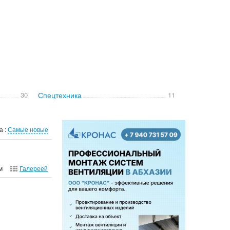
30
Спецтехника
11
а :
Самые новые
м
Галереей