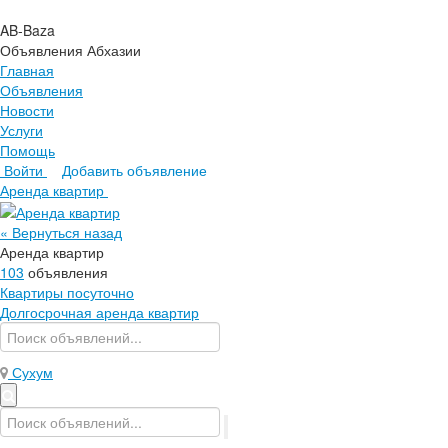
AB-Baza
Объявления Абхазии
Главная
Объявления
Новости
Услуги
Помощь
Войти
Добавить объявление
Главная
Аренда квартир
Объявления
Новости
« Вернуться назад
Услуги
Аренда квартир
Помощь
103
объявления
Квартиры посуточно
Долгосрочная аренда квартир
Сухум