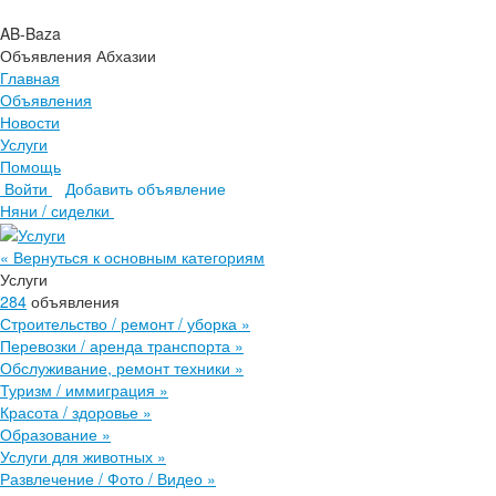
AB-Baza
Объявления Абхазии
Главная
Объявления
Новости
Услуги
Помощь
Войти
Добавить объявление
Главная
Няни / сиделки
Объявления
Новости
« Вернуться к основным категориям
Услуги
Услуги
Помощь
284
объявления
Строительство / ремонт / уборка
»
Перевозки / аренда транспорта
»
Обслуживание, ремонт техники
»
Туризм / иммиграция
»
Красота / здоровье
»
Образование
»
Услуги для животных
»
Развлечение / Фото / Видео
»