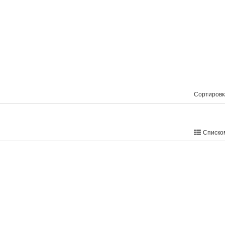
Сортировк
Списко