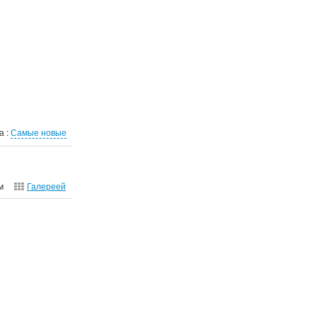
а :
Самые новые
м
Галереей