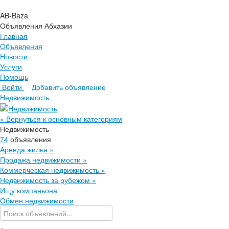
AB-Baza
Объявления Абхазии
Главная
Объявления
Новости
Услуги
Помощь
Войти
Добавить объявление
Главная
Недвижимость
Объявления
Новости
« Вернуться к основным категориям
Услуги
Недвижимость
Помощь
74
объявления
Аренда жилья
»
Продажа недвижимости
»
Коммерческая недвижимость
»
Недвижимость за рубежом
»
Ищу компаньона
Обмен недвижимости