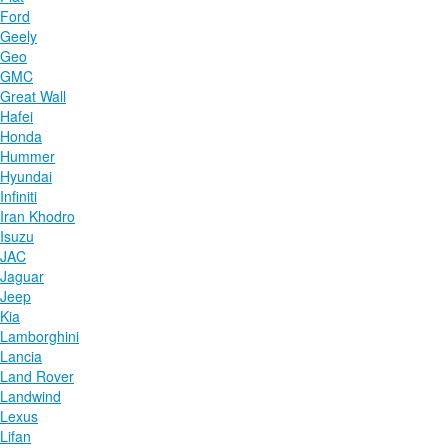
Ford
Geely
Geo
GMC
Great Wall
Hafei
Honda
Hummer
Hyundai
Infiniti
Iran Khodro
Isuzu
JAC
Jaguar
Jeep
Kia
Lamborghini
Lancia
Land Rover
Landwind
Lexus
Lifan