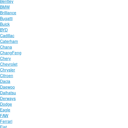
Bentley
BMW
Brilliance
Bugatti
Buick
BYD
Cadillac
Caterham
Chana
ChangFeng
Chery
Chevrolet
Chrysler
Citroen
Dacia
Daewoo
Daihatsu
Derways
Dodge
Eagle
FAW
Ferrari
Fiat