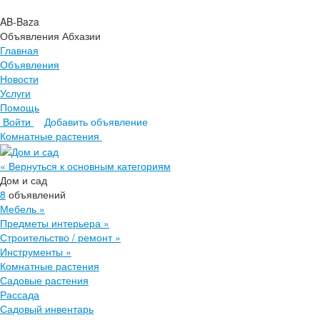
AB-Baza
Объявления Абхазии
Главная
Объявления
Новости
Услуги
Помощь
Войти
Добавить объявление
Главная
Комнатные растения
Объявления
Новости
« Вернуться к основным категориям
Услуги
Дом и сад
Помощь
8
объявлений
Мебель
»
Предметы интерьера
»
Строительство / ремонт
»
Инструменты
»
Комнатные растения
Садовые растения
Рассада
Садовый инвентарь