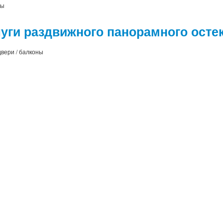
ны
уги раздвижного панорамного осте
двери / балконы