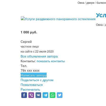
Окна / двери / балко
Усл
Окна / 
1 000 руб.
Сергей
частное лицо
на сайте с 22 июля 2020
Все объявления автора
Контакты:
показать контакты
Тел.
79x xxx xxxx
Написать автору
Поделиться с другом
Пожаловаться
Распечатать
Продвинуть объявление
2693 просмотра объявления