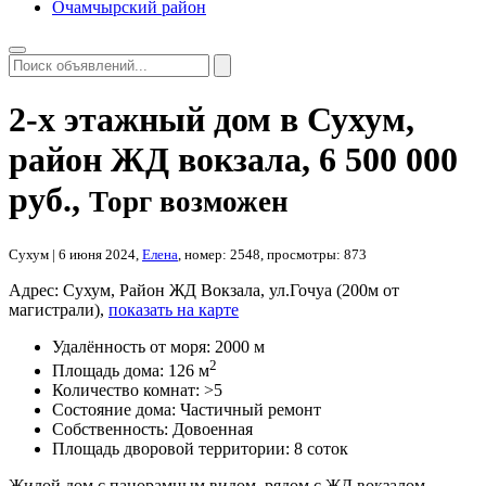
Очамчырский район
2-х этажный дом в Сухум,
район ЖД вокзала
,
6 500 000
руб.
,
Торг возможен
Сухум
| 6 июня 2024,
Елена
, номер: 2548, просмотры: 873
Адрес:
Сухум, Район ЖД Вокзала, ул.Гочуа (200м от
магистрали),
показать на карте
Удалённость от моря:
2000 м
2
Площадь дома:
126 м
Количество комнат:
>5
Состояние дома:
Частичный ремонт
Собственность:
Довоенная
Площадь дворовой территории:
8 соток
Жилой дом с панорамным видом, рядом с ЖД вокзалом