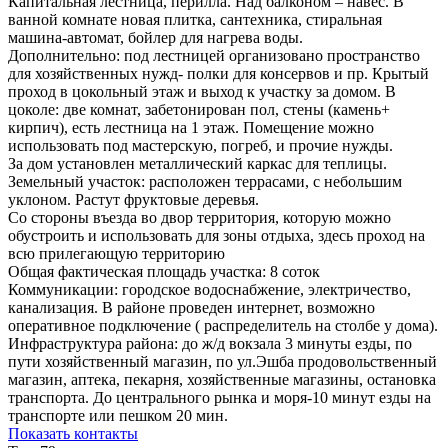
Капитальная лестница, перилла. Над балконом – навес. В
ванной комнате новая плитка, сантехника, стиральная
машина-автомат, бойлер для нагрева воды.
Дополнительно: под лестницей организовано пространство
для хозяйственных нужд- полки для консервов и пр. Крытый
проход в цокольный этаж и выход к участку за домом. В
цоколе: две комнат, забетонирован пол, стены (камень+
кирпич), есть лестница на 1 этаж. Помещение можно
использовать под мастерскую, погреб, и прочие нужды.
За дом установлен металлический каркас для теплицы.
Земельный участок: расположен террасами, с небольшим
уклоном. Растут фруктовые деревья.
Со стороны въезда во двор территория, которую можно
обустроить и использовать для зоны отдыха, здесь проход на
всю прилегающую территорию
Общая фактическая площадь участка: 8 соток
Коммуникации: городское водоснабжение, электричество,
канализация. В районе проведен интернет, возможно
оперативное подключение ( распределитель на столбе у дома).
Инфраструктура района: до ж/д вокзала 3 минуты езды, по
пути хозяйственный магазин, по ул.Эшба продовольственный
магазин, аптека, пекарня, хозяйственные магазины, остановка
транспорта. До центрального рынка и моря-10 минут езды на
транспорте или пешком 20 мин.
Показать контакты