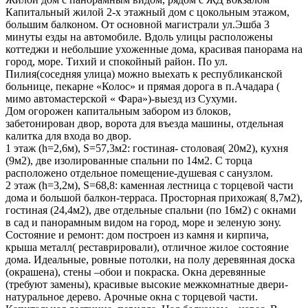
Капитальный жилой 2-х этажный дом с цокольным этажом,
большим балконом. От основной магистрали ул.Эшба 3
минуты езды на автомобиле. Вдоль улицы расположены
коттеджи и небольшие ухоженные дома, красивая панорама на
город, море. Тихий и спокойный район. По ул.
Пилия(соседняя улица) можно выехать к республиканской
больнице, пекарне «Колос» и прямая дорога в п.Ачадара (
мимо автомастерской « Фара»)-выезд из Сухуми.
Дом огорожен капитальным забором из блоков,
забетонирован двор, ворота для въезда машины, отдельная
калитка для входа во двор.
1 этаж (h=2,6м), S=57,3м2: гостиная- столовая( 20м2), кухня
(9м2), две изолированные спальни по 14м2. С торца
расположено отдельное помещение-душевая с санузлом.
2 этаж (h=3,2м), S=68,8: каменная лестница с торцевой части
дома и большой балкон-терраса. Просторная прихожая( 8,7м2),
гостиная (24,4м2), две отдельные спальни (по 16м2) с окнами
в сад и панорамным видом на город, море и зеленую зону.
Состояние и ремонт: дом построен из камня и кирпича,
крыша металл( реставрировали), отличное жилое состояние
дома. Идеальные, ровные потолки, на полу деревянная доска
(окрашена), стены –обои и покраска. Окна деревянные
(требуют замены), красивые высокие межкомнатные двери-
натуральное дерево. Арочные окна с торцевой части.