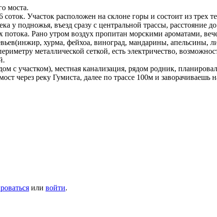
го моста.
соток. Участок расположен на склоне горы и состоит из трех тер
ека у подножья, въезд сразу с центральной трассы, расстояние д
 потока. Рано утром воздух пропитан морскими ароматами, веч
евьев(инжир, хурма, фейхоа, виноград, мандарины, апельсины, л
периметру металлической сеткой, есть электричество, возможнос
й.
ом с участком), местная канализация, рядом родник, планирова
ост через реку Гумиста, далее по трассе 100м и заворачиваешь н
ироваться
или
войти
.