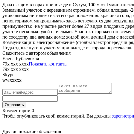
Дача с садом в горах при въезде в Сухум, 100 м от Гумистинско
Земельный участок с деревянным строением, общая площадь -26 
уникальным не только из-за его расположения: красивая гора, р
неповторимом микроклимате- здесь встречаются два воздушных
преимущество -на участке растет более 27 видов плодовых дер
участке несколько улей с пчелами. Участок огорожен по всему 
по соседству два дачных дома: жилой дом, дачный дом с пасеко
Коммуникации: электроснабжение (столбы электропередачи ряд
Подъездные пути к участку: при выезде из города пересекаешь м
Свяжитесь с автором объявления
Елена Рублевская
79x xxx xxxx
Показать контакты
79x xxx xxxx
Skype
wwxxxxx
Отправить
Комментарии
0
Чтобы опубликовать свой комментарий, Вы должны
зарегистр
Другие похожие объявления