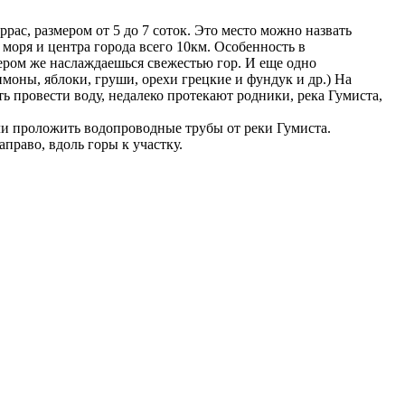
рас, размером от 5 до 7 соток. Это место можно назвать
о моря и центра города всего 10км. Особенность в
ером же наслаждаешься свежестью гор. И еще одно
имоны, яблоки, груши, орехи грецкие и фундук и др.) На
ть провести воду, недалеко протекают родники, река Гумиста,
ли проложить водопроводные трубы от реки Гумиста.
аправо, вдоль горы к участку.