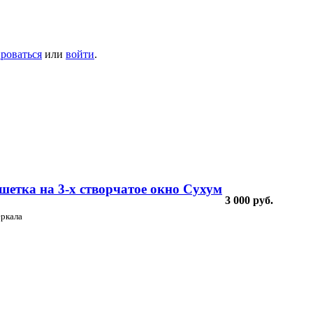
ироваться
или
войти
.
шетка на 3-х створчатое окно Сухум
3 000 руб.
еркала