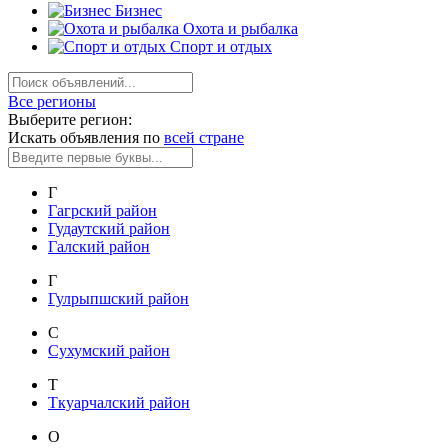
Бизнес
Охота и рыбалка
Спорт и отдых
Все регионы
Выберите регион:
Искать объявления по
всей стране
Г
Гагрский район
Гудаутский район
Галский район
Г
Гулрыпшский район
С
Сухумский район
Т
Ткуарчалский район
О