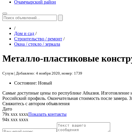
Очамчырский район
/
Дом и сад
/
Строительство / ремонт
/
Окна / стеклo / зеркала
Металло-пластиковые констру
Сухум
| Добавлено: 4 ноября 2020, номер: 1739
Состояние:
Новый
Самые доступные цены по республике Абхазия. Изготовление и 
Российский профиль. Окончательная стоимость после замера. 
Свяжитесь с автором объявления
Дато
79x xxx xxxx
Показать контакты
94x xxx xxxx