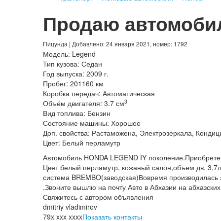
Продаю автомоби
Пицунда
| Добавлено: 24 января 2021, номер: 1792
Модель:
Legend
Тип кузова:
Седан
Год выпуска:
2009 г.
Пробег:
201160 км
Коробка передач:
Автоматическая
3
Объём двигателя:
3.7 см
Вид топлива:
Бензин
Состояние машины:
Хорошее
Доп. свойства:
Растаможена, Электрозеркала, Конди
Цвет:
Белый перламутр
Автомобиль HONDA LEGEND IY поколение.Приобретен 
Цвет белый перламутр, кожаный салон,объем дв. 3,7л
система BREMBO(заводская)Вовремя производилась з
.Звоните вышлю на почту Авто в Абхазии на абхазск
Свяжитесь с автором объявления
dmitriy vladimirov
79x xxx xxxx
Показать контакты