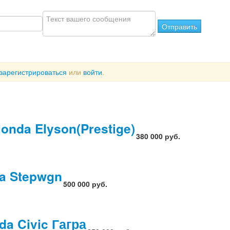
Отправить
зарегистрироваться
или
войти
.
nda Elyson(Prestige)
380 000 руб.
a Stepwgn
500 000 руб.
a Civic Гагра